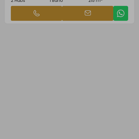
2 Habs
1 Baño
215 m