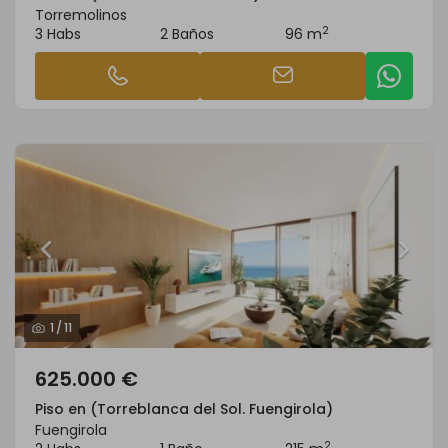
Torremolinos
2
3 Habs
2 Baños
96 m
1
/
11
625.000 €
Piso en (Torreblanca del Sol. Fuengirola)
Fuengirola
2