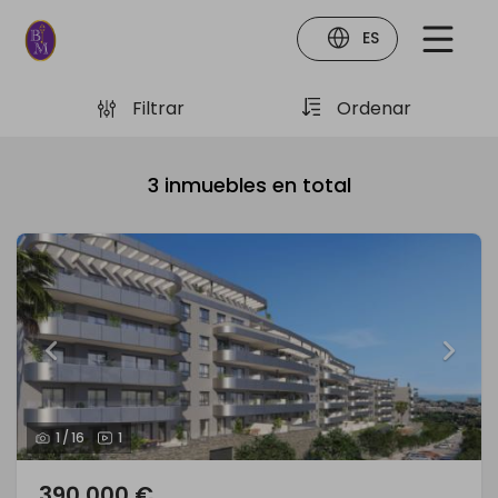
ES
Filtrar
Ordenar
3
inmuebles en total
1
/
16
1
390.000 €