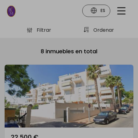
ES
Filtrar
Ordenar
8
inmuebles en total
1
/
3
22.500 €