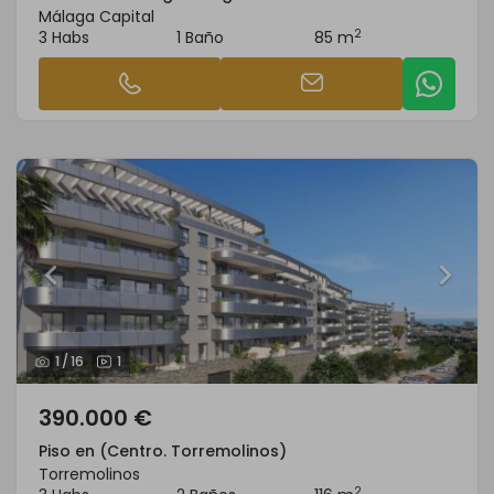
Málaga Capital
2
3 Habs
1 Baño
85 m
1
/
16
1
390.000 €
Piso en (Centro. Torremolinos)
Torremolinos
2