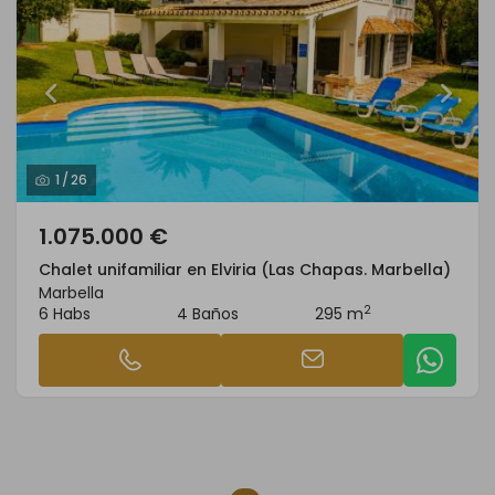
1
/
26
1.075.000 €
Chalet unifamiliar en Elviria (Las Chapas. Marbella)
Marbella
2
6 Habs
4 Baños
295 m