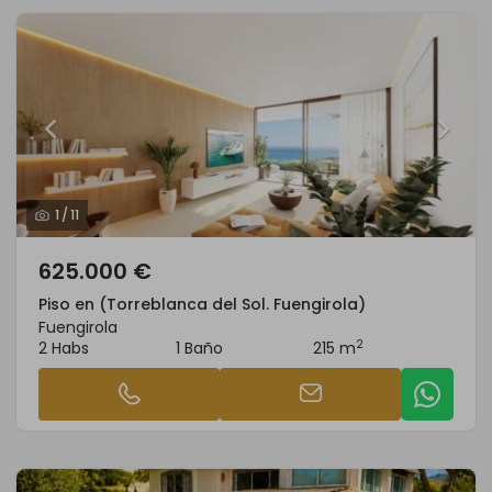
1
/
11
625.000 €
Piso en (Torreblanca del Sol. Fuengirola)
Fuengirola
2
2 Habs
1 Baño
215 m