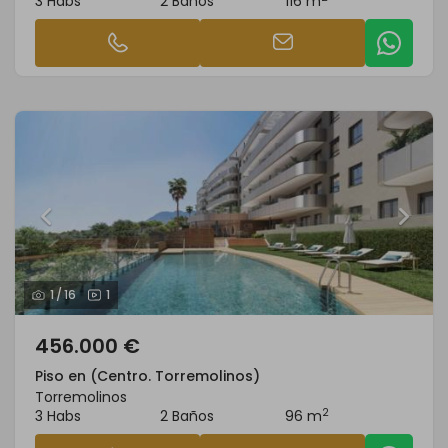
3 Habs
2 Baños
116 m
1
/
16
1
456.000 €
Piso en (Centro. Torremolinos)
Torremolinos
2
3 Habs
2 Baños
96 m