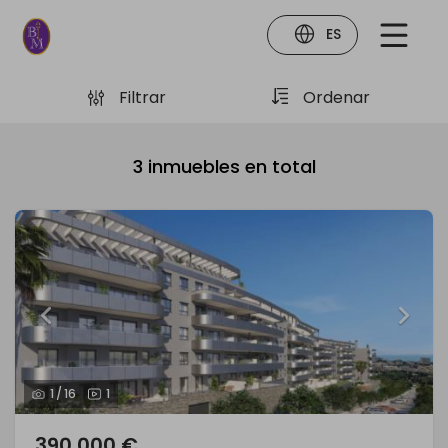
ES
Filtrar
Ordenar
3
inmuebles en total
1
/
16
1
390.000 €