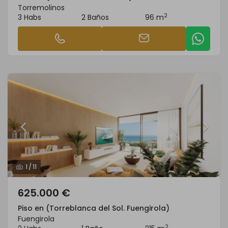
Torremolinos
2
3 Habs
2 Baños
96 m
1
/
11
625.000 €
Piso en (Torreblanca del Sol. Fuengirola)
Fuengirola
2