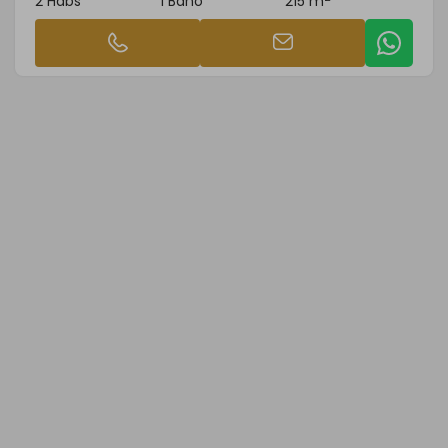
2 Habs
1 Baño
215 m